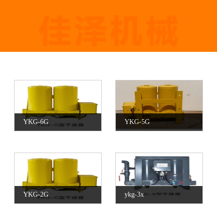
YKG-6G
YKG-5G
YKG-2G
ykg-3x